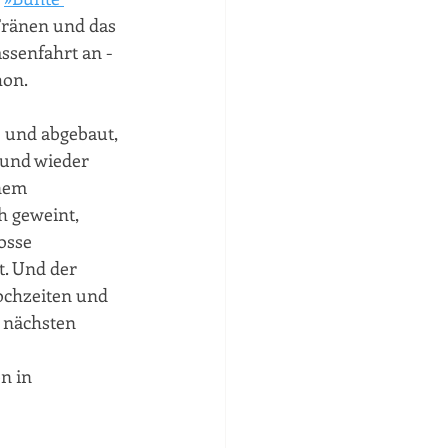
 Tränen und das 
assenfahrt an - 
hon.
- und abgebaut, 
 und wieder 
inem
h geweint, 
osse 
t. Und der 
ochzeiten und 
 nächsten 
n in 