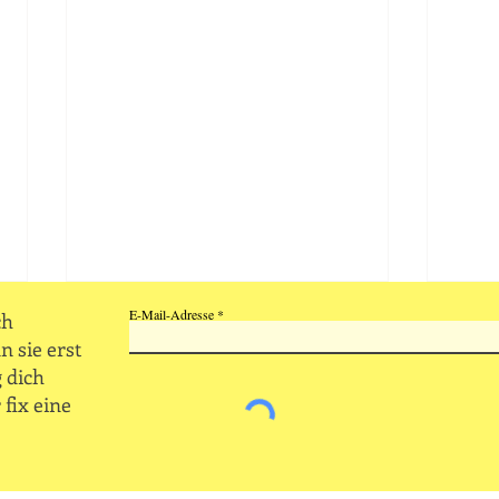
E-Mail-Adresse
ch
n sie erst
 dich
 fix eine
Was e