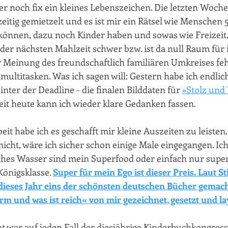
hier noch fix ein kleines Lebenszeichen. Die letzten Woch
eitig gemietzelt und es ist mir ein Rätsel wie Menschen 
können, dazu noch Kinder haben und sowas wie Freizeit. 
der nächsten Mahlzeit schwer bzw. ist da null Raum für
er Meinung des freundschaftlich familiären Umkreises feh
multitasken. Was ich sagen will: Gestern habe ich endlich
hinter der Deadline - die finalen Bilddaten für 
»Stolz und 
seit heute kann ich wieder klare Gedanken fassen.
it habe ich es geschafft mir kleine Auszeiten zu leisten.
cht, wäre ich sicher schon einige Male eingegangen. Ich
sches Wasser sind mein Superfood oder einfach nur super.
Königsklasse. 
Super für mein Ego ist dieser Preis. Laut St
ieses Jahr eins der schönsten deutschen Bücher gemacht
 arm und was ist reich« von mir gezeichnet, gesetzt und l
ht war auf jeden Fall der diesjährige Kinderbuchkongress