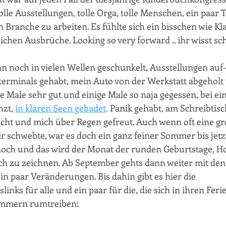
 tolle Ausstellungen, tolle Orga, tolle Menschen, ein paar
n Branche zu arbeiten. Es fühlte sich ein bisschen wie Kl
ichen Ausbrüche. Looking so very forward .. ihr wisst sc
nn noch in vielen Wellen geschunkelt, Ausstellungen auf
terminals gehabt, mein Auto von der Werkstatt abgeholt
 Male sehr gut und einige Male so naja gegessen, bei e
zt, 
in klaren Seen gebadet,
 Panik gehabt, am Schreibtisc
cht und mich über Regen gefreut. Auch wenn oft eine gr
ir schwebte, war es doch ein ganz feiner Sommer bis jetz
och und das wird der Monat der runden Geburtstage, H
ch zu zeichnen. Ab September gehts dann weiter mit den
n paar Veränderungen. Bis dahin gibt es hier die 
ks für alle und ein paar für die, die sich in ihren Ferie
mmern rumtreiben: