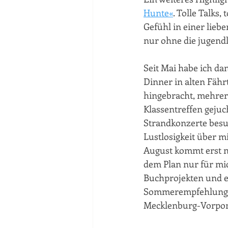
Hunte«
. Tolle Talks,
Gefühl in einer liebe
nur ohne die jugendl
Seit Mai habe ich da
Dinner in alten Fähr
hingebracht, mehrere
Klassentreffen gejuch
Strandkonzerte besu
Lustlosigkeit über m
August kommt erst n
dem Plan nur für mi
Buchprojekten und ei
Sommerempfehlungslin
Mecklenburg-Vorpo