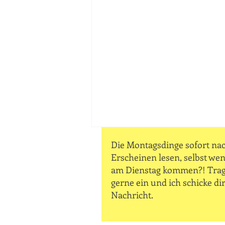
Die Montagsdinge sofort na
Erscheinen lesen, selbst wen
am Dienstag kommen?! Trag
gerne ein und ich schicke dir
Nachricht.