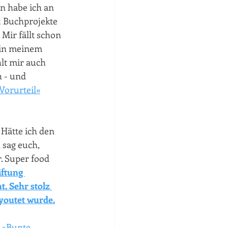
en habe ich an 
5 Buchprojekte 
Mir fällt schon 
 in meinem 
lt mir auch 
 - und 
Vorurteil«
 Hätte ich den 
 sag euch, 
 Super food  
iftung 
. Sehr stolz 
ayoutet wurde.
 
»Bunte 