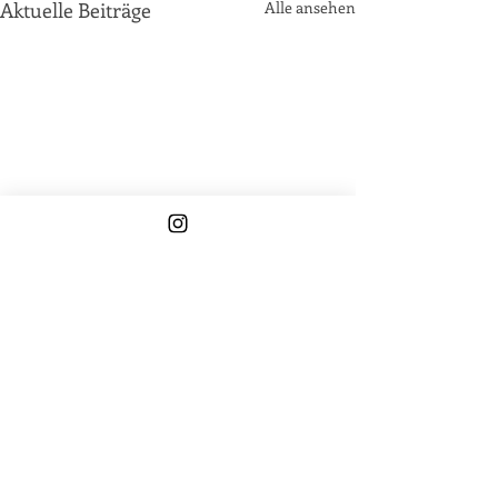
Aktuelle Beiträge
Alle ansehen
Die Montagsdinge sofort nach
Erscheinen lesen, selbst wenn sie
erst am Dienstag kommen?! Trag
dich gerne ein und ich schicke dir
fix eine Nachricht.