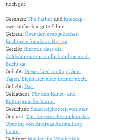
noch gut:
Gesehen: 
The Father 
und 
Kneecap
 - 
zwei unfassbar gute Filme. 
Gefreut: 
Über den evangelischen 
Buchpreis für »Leon Hertz«
Geteilt: 
Hiermit, dass die 
Coldwatersirens endlich online sind. 
Bucht da!
Gehabt: 
Dieses Lied im Kopf. Seit 
Tagen. Eigentlich auch immer noch.
Geliebt: 
Das.
Geklatscht: 
Für den Kunst- und 
Kulturpreis für Karen.
Gesuchtet: 
Sauerteigknoten von hier.
Geplant: 
Viel hiervon. Besonders das 
Opening von Andreas Ausstellung 
heute.
Geöffnet: 
Wieder die Möglichkeit 