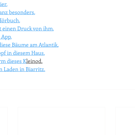
ier.
ganz besonders.
Hörbuch.
t einen Druck von ihm.
 App.
diese Bäume am Atlantik.
pf in diesem Haus.
m dieses K
leinod.
 Laden in Biarritz.