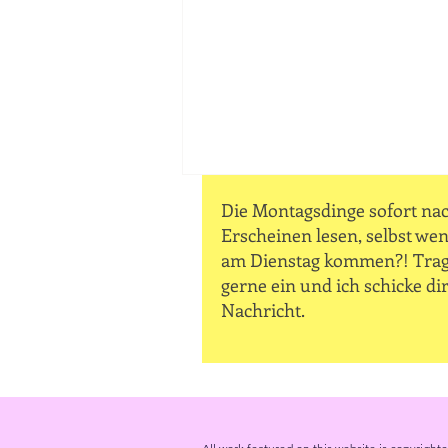
Die Montagsdinge sofort na
Erscheinen lesen, selbst wen
am Dienstag kommen?! Trag
gerne ein und ich schicke dir
Nachricht.
Angstfrei in den Mai |
11.5.2026