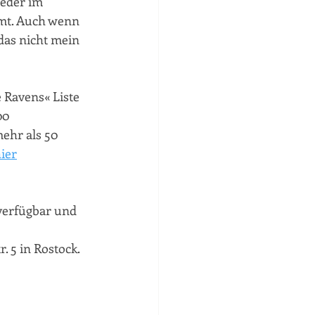
eder im 
mt. Auch wenn 
das nicht mein 
 Ravens« Liste 
00 
ehr als 50 
ier
verfügbar und 
r. 5 in Rostock.