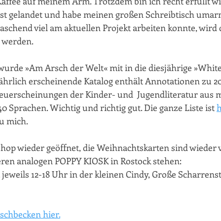
ffee auf meinem Arm. Trotzdem bin ich recht erfüllt wi
t gelandet und habe meinen großen Schreibtisch umar
schend viel am aktuellen Projekt arbeiten konnte, wird 
z werden.
wurde »Am Arsch der Welt« mit in die diesjährige »White
hrlich erscheinende Katalog enthält Annotationen zu 2
erscheinungen der Kinder- und  Jugendliteratur aus m
0 Sprachen. Wichtig und richtig gut. Die ganze Liste ist 
h
u mich.
hop wieder geöffnet, die Weihnachtskarten sind wieder 
eren analogen POPPY KIOSK in Rostock stehen: 
5.12. jeweils 12-18 Uhr in der kleinen Cindy, Große Scharrenst
schbecken hier.