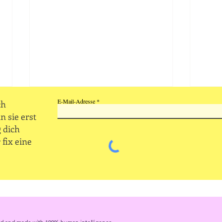
E-Mail-Adresse
ch
n sie erst
 dich
 fix eine
Was e
Time, Thyme, TÜV und Tour |
13.4.2026